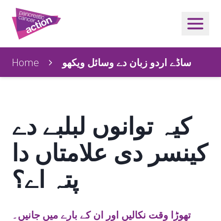
Home
ساڈے اردو زبان دے وسائل ویکھو
کیہ توانوں لبلبے دے
کینسر دی علامتاں دا
پتہ اے؟
تھوڑا وقت نکالیں اور ان کے بارے میں جانیں۔