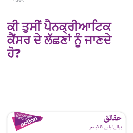
ਕੀ ਤੁਸੀਂ ਪੈਨਕ੍ਰੀਆਟਿਕ
ਕੈਂਸਰ ਦੇ ਲੱਛਣਾਂ ਨੂੰ ਜਾਣਦੇ
ਹੋ?